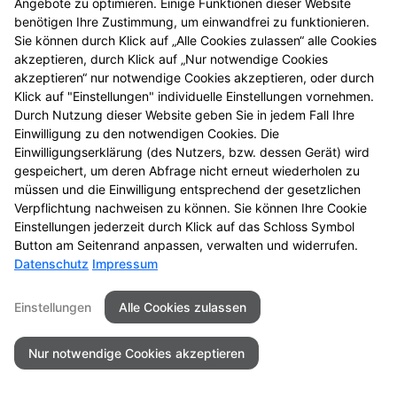
Angebote zu optimieren. Einige Funktionen dieser Website
entdecken Sie neue
benötigen Ihre Zustimmung, um einwandfrei zu funktionieren.
Aktionsprodukte und
Sie können durch Klick auf „Alle Cookies zulassen“ alle Cookies
das nächste
akzeptieren, durch Klick auf „Nur notwendige Cookies
Gewinnspiel.
akzeptieren“ nur notwendige Cookies akzeptieren, oder durch
Klick auf "Einstellungen" individuelle Einstellungen vornehmen.
Durch Nutzung dieser Website geben Sie in jedem Fall Ihre
Einwilligung zu den notwendigen Cookies. Die
Einwilligungserklärung (des Nutzers, bzw. dessen Gerät) wird
gespeichert, um deren Abfrage nicht erneut wiederholen zu
Seitenübersicht
Kontakt
Impressum
müssen und die Einwilligung entsprechend der gesetzlichen
Datenschutz
Barrierefreiheit
Verpflichtung nachweisen zu können. Sie können Ihre Cookie
Einstellungen jederzeit durch Klick auf das Schloss Symbol
© 2026 Schwanen-Apotheke
Button am Seitenrand anpassen, verwalten und widerrufen.
Datenschutz
Impressum
Einstellungen
Alle Cookies zulassen
Nur notwendige Cookies akzeptieren