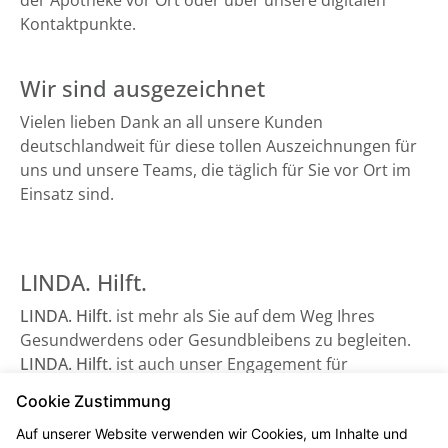
der Apotheke vor Ort oder über unsere digitalen
Kontaktpunkte.
Wir sind ausgezeichnet
Vielen lieben Dank an all unsere Kunden
deutschlandweit für diese tollen Auszeichnungen für
uns und unsere Teams, die täglich für Sie vor Ort im
Einsatz sind.
LINDA. Hilft.
LINDA. Hilft.
ist mehr als Sie auf dem Weg Ihres
Gesundwerdens oder Gesundbleibens zu begleiten.
LINDA. Hilft.
ist auch unser Engagement für
Gesundheitsorganisationen, die auf Unterstützung
Cookie Zustimmung
angewiesen sind - sowie beispielsweise der
Auf unserer Website verwenden wir Cookies, um Inhalte und
Bundesverband Kinderhospiz e. V. Schauen Sie gerne